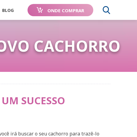
ONDE COMPRAR
BLOG
PROCU
NOVO CACHORRO
E A SUA
RECOMENDADO
USADO EM TODO
ÓRIA
PELOS
O MUNDO
L
LHOS
DOS
Junior
ADAPTIL
Chew
ADAPTIL
Transport
VETERINÁRIOS
 UM SUCESSO
TES
ocê irá buscar o seu cachorro para trazê-lo