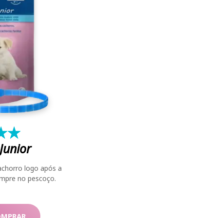
★
☆
★
☆
Junior
achorro logo após a
mpre no pescoço.
OMPRAR