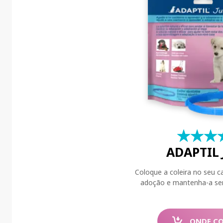
★
☆
★
☆
★
☆
ADAPTIL
Coloque a coleira no seu c
adoção e mantenha-a se
ONDE C