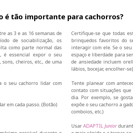
ão é tão importante para cachorros?
tre as 3 e as 16 semanas de
Certifique-se que todas es
odo de sociabilização, os
brinquedos favoritos do 
olta como parte normal das
interagir com ele. Se o seu
, é essencial expor o seu
espaço e liberdade para ser
 sons, cheiros, etc., de uma
de ansiedade incluem orel
lábios, bocejar, encolher-se)
a o seu cachorro lidar com
Tente planear com anteced
contato com situações que 
dia. Por exemplo, se gost
ar em cada passo. (Botão)
expõe o seu cachorro a gado
comboios, etc.)
Usar
ADAPTIL
Junior
durant
 máximo possível durante o
e mais rápido e a tornar-s