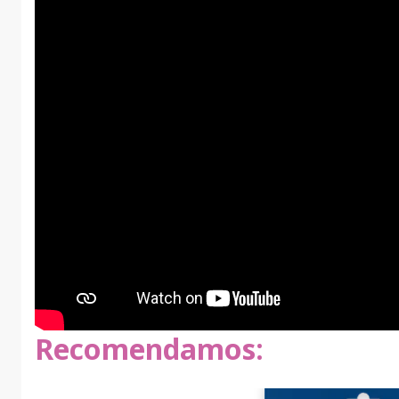
te relaxante
underShirt
Recomendamos: