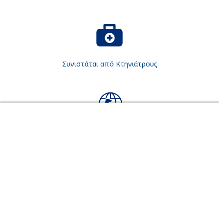
Συνιστάται από Κτηνιάτρους
ΑΓΟΡΆΣΤΕ ADAPTIL
Παγκόσμια αναγνώριση για το σκύλο