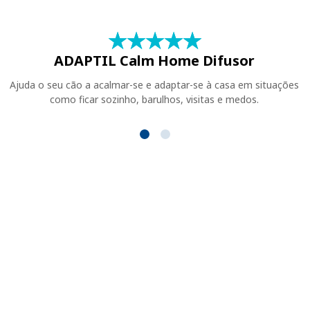
★
☆
★
☆
★
☆
★
☆
★
☆
ADAPTIL Calm Home Difusor
Ajuda o seu cão a acalmar-se e adaptar-se à casa em situações
como ficar sozinho, barulhos, visitas e medos.