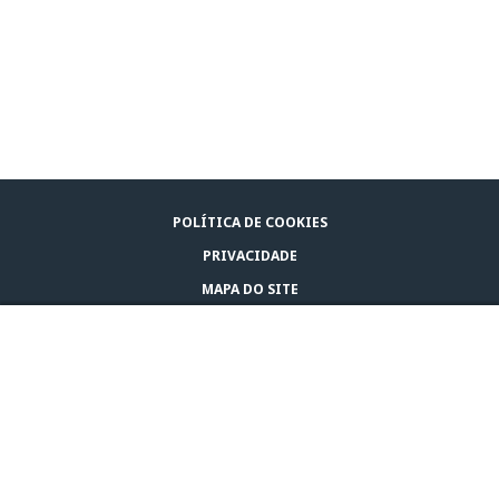
POLÍTICA DE COOKIES
PRIVACIDADE
MAPA DO SITE
AVISO LEGAL
ONDE COMPRAR ADAPTIL
CONTACTE-NOS
© CEVA 2026