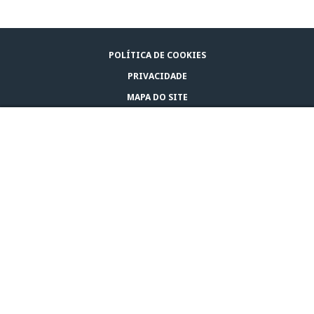
POLÍTICA DE COOKIES
PRIVACIDADE
MAPA DO SITE
AVISO LEGAL
ONDE COMPRAR ADAPTIL
CONTACTE-NOS
© CEVA 2026
PORTUGAL