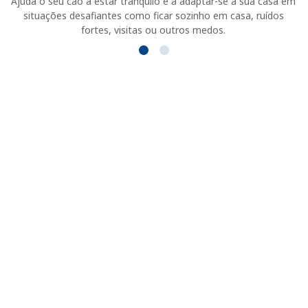
Ajuda o seu cão a estar tranquilo e a adaptar-se à sua casa em
situações desafiantes como ficar sozinho em casa, ruídos
fortes, visitas ou outros medos.