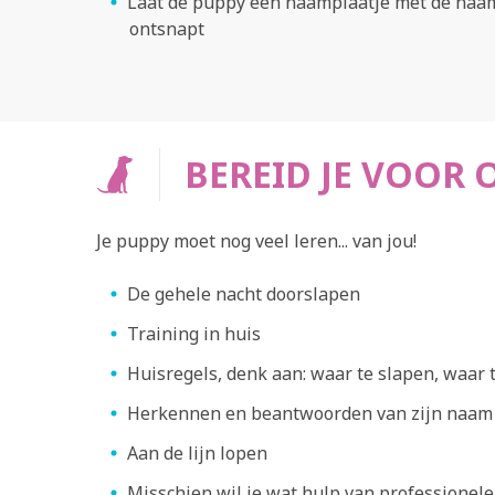
Laat de puppy een naamplaatje met de naam
ontsnapt
BEREID JE VOOR
Je puppy moet nog veel leren... van jou!
De gehele nacht doorslapen
Training in huis
Huisregels, denk aan: waar te slapen, waar 
Herkennen en beantwoorden van zijn naam
Aan de lijn lopen
Misschien wil je wat hulp van professionele