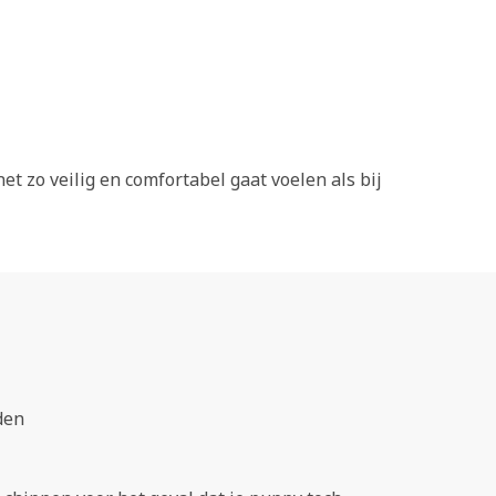
AANMELDEN VOOR DE NIEUWSBRIEF!
DE GEVAREN VAN DE ZOMER
HELP, MIJN HOND IS BANG IN DE AUTO
KAN MIJN HOND BESMET RAKEN MET HET
net zo veilig en comfortabel gaat voelen als bij
CORONAVIRUS OF HET VERSPREIDEN?
den