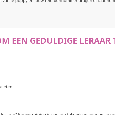
 van je puppy en jouw telefoonnummer dragen of laat hem c
 OM EEN GEDULDIGE LERAAR
te eten
 leraren? Puppytraining is een uitstekende manier om je pu