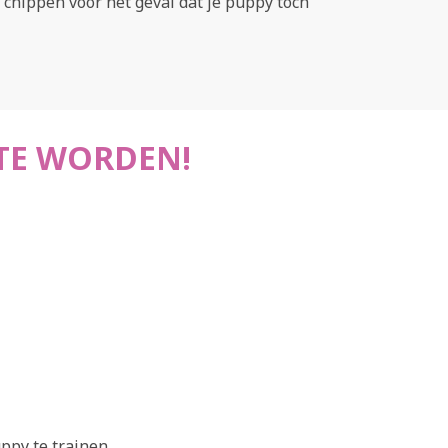
hippen voor het geval dat je puppy toch
 TE WORDEN!
ppy te trainen