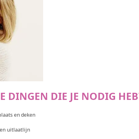
underShirt
annende vest
THUIS
TSPANNEN
E DINGEN DIE JE NODIG HEB
plaats en deken
n uitlaatlijn