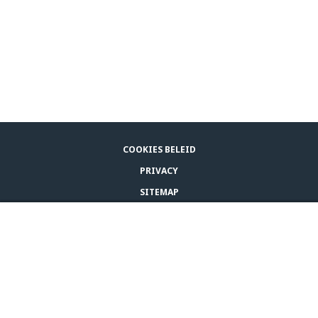
COOKIES BELEID
PRIVACY
SITEMAP
ALGEMENE VOORWAARDEN
WAAR TE KOOP
CONTACT