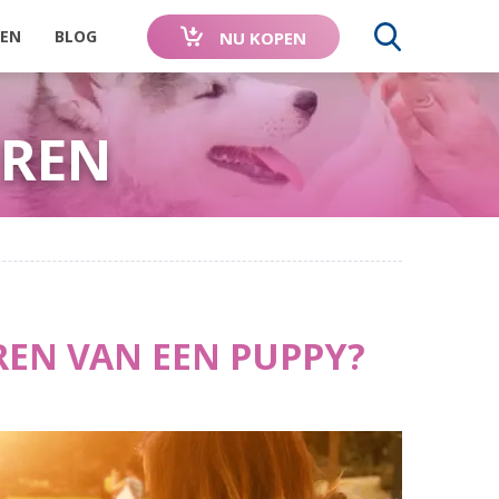
LEN
BLOG
NU KOPEN
ZOEKE
EREN
HOND
DE VAKANTIE CHECKLIST VOOR JOUW HOND!
ENQUÊTE: DE GEVOLGEN VAN DE LOCKDOWN
OP UW HOND
 JOUW
AANBEVOLEN
WERELDWIJD
VERLATINGSANGST? 10 TIPS OM JOUW HOND
VERHAAL
DOOR
GEBRUIKT
TE LEREN ALLEEN TE ZIJN
L
 VOOR
EN NA
Junior
ADAPTIL
ANGST VOOR
Chew
ADAPTIL
ONZEKERHEID EN
Transport
DIERENARTSEN
REN VAN EEN PUPPY?
ELUIDEN
PTIE
AUTORIJDEN
ANGST
spray
CORONAVIRUS: HOE HOUD IK MIJN HOND
ACTIEF EN GELUKKIG?
HONDENPENSION OF OPPAS?
FEESTMAAND IS STRESSMAAND!