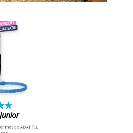
AANMELDEN VOOR DE NIEUWSBRIEF!
DE GEVAREN VAN DE ZOMER
HELP, MIJN HOND IS BANG IN DE AUTO
KAN MIJN HOND BESMET RAKEN MET HET
CORONAVIRUS OF HET VERSPREIDEN?
★
☆
★
☆
Junior
eter met de ADAPTIL