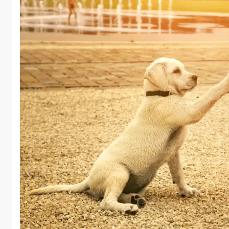
underShirt
annende vest
THUIS
TSPANNEN