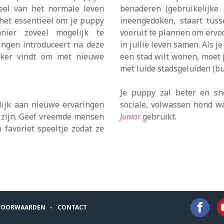
eel van het normale leven
benaderen (gebruikelijke 
het essentieel om je puppy
ineengedoken, staart tus
nier zoveel mogelijk te
vooruit te plannen om ervoo
ngen introduceert na deze
in jullie leven samen. Als j
ijker vindt om met nieuwe
een stad wilt wonen, moet
met luide stadsgeluiden (bus
Je puppy zal beter en sn
lijk aan nieuwe ervaringen
sociale, volwassen hond wa
g zijn. Geef vreemde mensen
Junior
gebruikt.
favoriet speeltje zodat ze
VOORWAARDEN
CONTACT