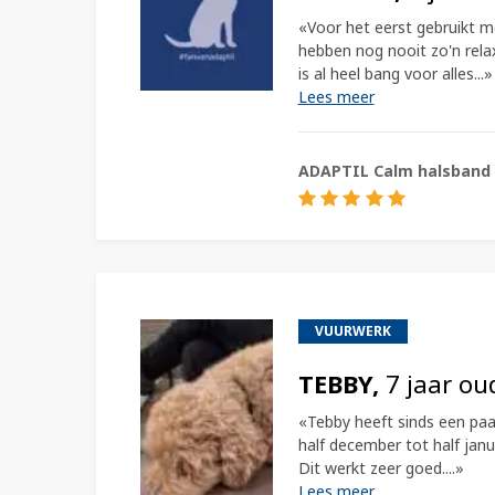
«Voor het eerst gebruikt 
hebben nog nooit zo'n rela
is al heel bang voor alles...»
Lees meer
ADAPTIL Calm halsband
VUURWERK
TEBBY,
7 jaar ou
«Tebby heeft sinds een paa
half december tot half janu
Dit werkt zeer goed....»
Lees meer