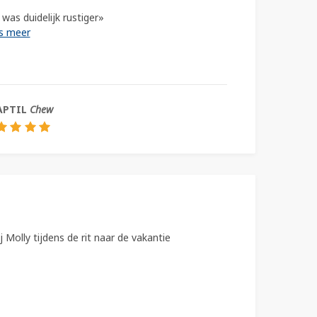
was duidelijk rustiger»
AANMELDEN VOOR DE NIEUWSBRIEF!
s meer
DE GEVAREN VAN DE ZOMER
HELP, MIJN HOND IS BANG IN DE AUTO
APTIL
Chew
KAN MIJN HOND BESMET RAKEN MET HET
CORONAVIRUS OF HET VERSPREIDEN?
 Molly tijdens de rit naar de vakantie