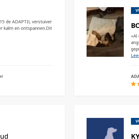
underShirt
V
annende vest
THUIS
TSPANNEN
015 de ADAPTIL verstuiver
BO
er kalm en ontspannen.Dit
«Al 
ang
gepr
Lee
er
AD
V
oud
K