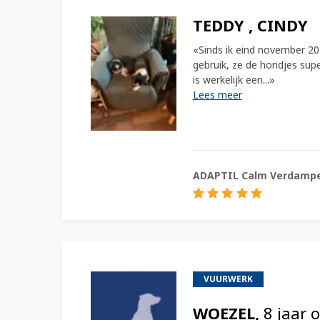
Th
TEDDY , CINDY
ontsp
ON
«Sinds ik eind november 2
gebruik, ze de hondjes sup
is werkelijk een...»
Lees meer
ADAPTIL Calm Verdamp
VUURWERK
WOEZEL,
8 jaar 