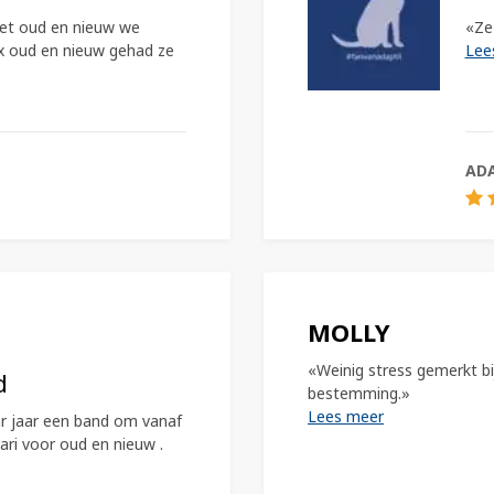
met oud en nieuw we
«Ze 
x oud en nieuw gehad ze
Lee
AD
MOLLY
«Weinig stress gemerkt bij
d
bestemming.»
Lees meer
r jaar een band om vanaf
ari voor oud en nieuw .