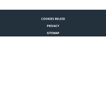
COOKIES BELEID
PRIVACY
SITEMAP
ALGEMENE VOORWAARDEN
WAAR TE KOOP
CONTACT
© CEVA 2026
BELGIË (NL)