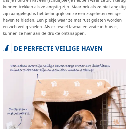
dat je hond en kat een (schuil)plekje hebben waar ze zich terug
kunnen trekken als ze angstig zijn. Maar ook als ze niet angstig
zijn aangelegd is het belangrijk om ze een zogeheten veilige
haven te bieden. Een plekje waar ze met rust gelaten worden
ZOEKEN
en zich veilig voelen. Als er teveel lawaai en visite in huis is,
kunnen ze hier aan de drukte ontsnappen.
DE PERFECTE VEILIGE HAVEN