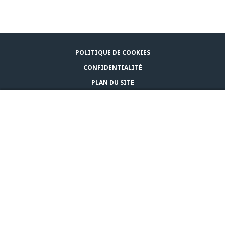
POLITIQUE DE COOKIES
CONFIDENTIALITÉ
PLAN DU SITE
MENTIONS LÉGALES
ACHETER
NOUS CONTACTER
© CEVA 2026
BELGIQUE (FR)