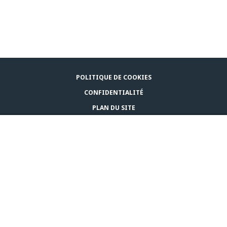
POLITIQUE DE COOKIES
CONFIDENTIALITÉ
PLAN DU SITE
MENTIONS LÉGALES
ACHETER
NOUS CONTACTER
© CEVA 2026
BELGIQUE (FR)