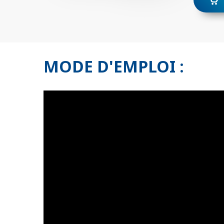
Gil
Th
MODE D'EMPLOI :