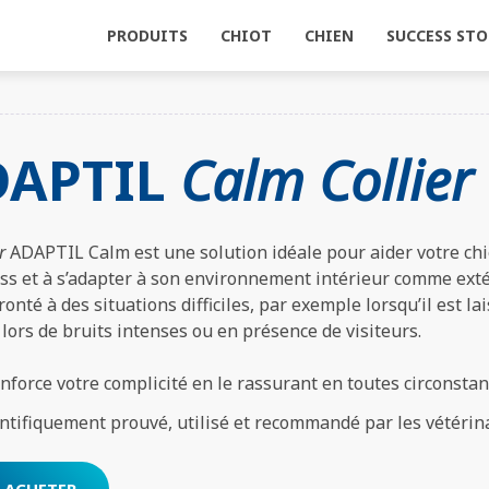
PRODUITS
CHIOT
CHIEN
SUCCESS STO
MME ADAPTIL
 VEUX AIDER MON CHIOT À AFFRONTER
IVE-T-IL À VOTRE CHIEN DE ...
CHIOT
DAPTIL
Calm Collier
5 MANIÈRES POUR LES CHIOTS DE NOUS
MONTRER LEUR AMOUR AU QUOTIDIEN
er
ADAPTIL Calm est une solution idéale pour aider votre ch
L'APPRENTISSAGE DE LA PROPRETÉ
ss et à s’adapter à son environnement intérieur comme extér
TÉMOIGNAGES
PARTAGE
COMMENT ÉDUQUER SON CHIOT MALGRÉ LES
ronté à des situations difficiles, par exemple lorsqu’il est lai
HIST
CONSIGNES DE CONFINEMENT?
APTIL
 SOLITUDE
ES PLEURS
Calm
ADAPTIL
LA SOLITUDE
LES BRUITS
Calm
L’ÉDUCATION ET
ADAPTIL
ADOPTER UN
Calm
ADAPTI
LES B
LE
lors de bruits intenses ou en présence de visiteurs.
OCTURNES
Diffuseur
INTENSES
Collier
L'APPRENTISSAGE
CHIEN ADULTE
Recharge
DÉPLAC
INTE
ÉDUCATION DU CHIOT : AVIS D'EXPERT
enforce votre complicité en le rassurant en toutes circonstan
COMMENT AIDER VOTRE CHIOT À S’ADAPTER
ntifiquement prouvé, utilisé et recommandé par les vétérina
À SA NOUVELLE MAISON ?
LES TRAJETS EN VOITURE AVEC VOTRE CHIOT