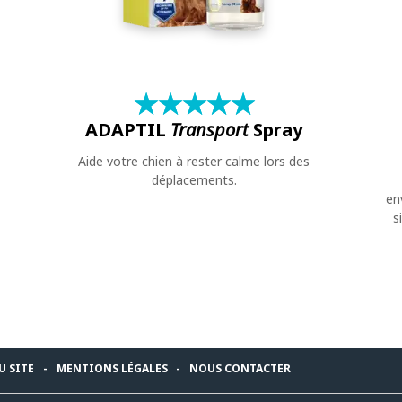
★
☆
★
☆
★
☆
★
☆
★
☆
ADAPTIL
Transport
Spray
Aide votre chien à rester calme lors des
déplacements.
en
s
U SITE
MENTIONS LÉGALES
NOUS CONTACTER