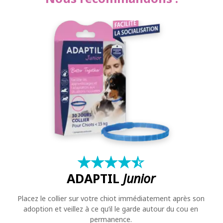
RECHERCHER
★
☆
★
☆
★
☆
★
☆
★
☆
ADAPTIL
Junior
Placez le collier sur votre chiot immédiatement après son
adoption et veillez à ce qu’il le garde autour du cou en
permanence.