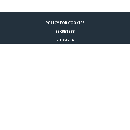
POLICY FÖR COOKIES
SEKRETESS
SIDKARTA
LEGAL NOTICE
KÖP
KONTAKTA OSS
© CEVA 2026
SVERIGE