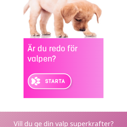
SÖK
Vill du ge din valp superkrafter?