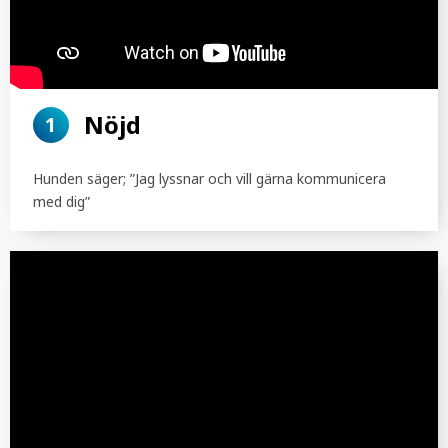
Nöjd
1
Hunden säger; ”Jag lyssnar och vill gärna kommunicera
med dig”