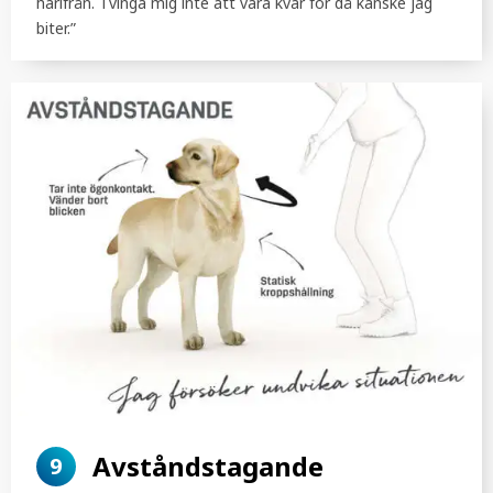
härifrån. Tvinga mig inte att vara kvar för då kanske jag
biter.”
Avståndstagande
9