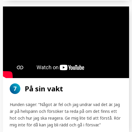
SÖK
På sin vakt
7
Hunden säger: ”Något är fel och jag undrar vad det är. Jag
är på helspänn och försöker ta reda på om det finns ett
hot och hur jag ska reagera. Ge mig lite tid att förstå. Rör
mig inte för då kan jag bli rädd och gå i försvar.”