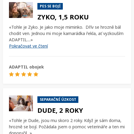
PES SE BOJÍ
ZYKO, 1,5 ROKU
«Tohle je Zyko. Je jako moje miminko. Dřív se hrozně bál
chodit ven. Jednou mi moje kamarádka řekla, ať vyzkouším
ADAPTIL....»
Pokračovat ve čtení
ADAPTIL obojek
SEPARAČNÍ ÚZKOST
DUDE, 2 ROKY
«Tohle je Dude, jsou mu skoro 2 roky. Když je sám doma,
hrozně se bojí. Požádala jsem o pomoc veterináře a ten mi
doporučil...»