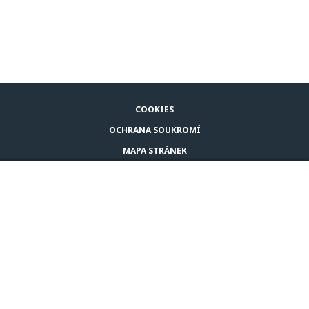
COOKIES
OCHRANA SOUKROMÍ
MAPA STRÁNEK
PRÁVNÍ UPOZORNĚNÍ
KOUPIT ADAPTIL
KONTAKTUJTE NÁS
© CEVA 2026