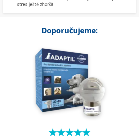
stres ještě zhorší!
Doporučujeme:
★
☆
★
☆
★
☆
★
☆
★
☆