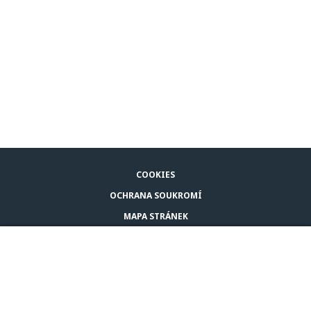
COOKIES
OCHRANA SOUKROMÍ
MAPA STRÁNEK
PRÁVNÍ UPOZORNĚNÍ
KOUPIT ADAPTIL
KONTAKTUJTE NÁS