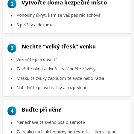
Vytvořte doma bezpečné místo
2
Pohodlný úkryt, kam se váš pes rád schová
S pelíšky a dekami
Nechte “velký třesk” venku
3
Vezměte psa dovnitř
Zavřete okna a dveře, zatáhněte závěsy
Maskujte zvuky zapnutím televize nebo rádia
Nabídněte psovi hračky a rozptýlení
Buďte při něm!
4
Nenechávejte svého psa o samotě
Za reakci na hluk ho nikdy netrestejte – tím se jeho