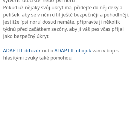
vytvořit ‘útočiště‘ nebo ‘psí noru‘.
Pokud už nějaký svůj úkryt má, přidejte do něj deky a
pelíšek, aby se v něm cítil ještě bezpečněji a pohodlněji.
Jestliže ‘psí noru‘ dosud nemáte, připravte ji několik
týdnů před začátkem sezóny, aby ji váš pes včas přijal
jako bezpečný úkryt.
ADAPTIL difuzér
nebo
ADAPTIL obojek
vám v boji s
hlasitými zvuky také pomohou.