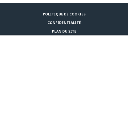
POLITIQUE DE COOKIES
CONFIDENTIALITÉ
PLAN DU SITE
AVIS JURIDIQUE
ACHETER MAINTENANT
COMMUNIQUEZ AVEC NOUS
© CEVA 2026
CANADA (FR)