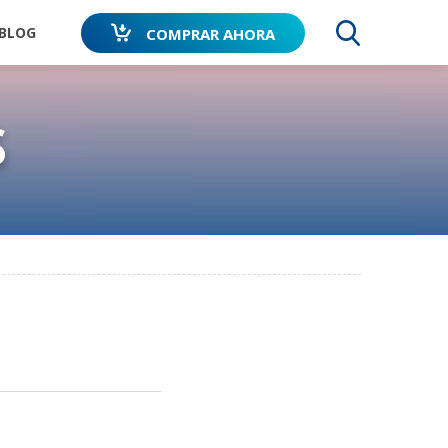
BLOG
COMPRAR AHORA
BUSCA
S
PERRO
TEST: ¿TU PERRO TIENE MIEDO A LOS
RUIDOS?
RTE TU
RECOMENDADO
AVALADO POR
ORIA
POR
PERROS DE
FUERTES
DOS,
Transport
VETERINARIOS
TODO EL
OCIDOS
ay
MUNDO