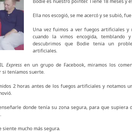
Bodie es nuestro pointer. Tiene 18 meses y e
Ella nos escogió, se me acercó y se subió, fue
Una vez fuimos a ver fuegos artificiales y
cuando la vimos encogida, temblando y
descubrimos que Bodie tenia un probl
artificiales.
TIL
Express
en un grupo de Facebook, miramos los coment
 si teníamos suerte.
idos 2 horas antes de los fuegos artificiales y notamos un
movió.
nseñarle donde tenía su zona segura, para que supiera dó
.
se siente mucho más segura.