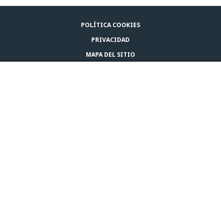
POLÍTICA COOKIES
PRIVACIDAD
MAPA DEL SITIO
AVISO LEGAL
COMPRAR ADAPTIL
CONTACTA CON NOSOTROS
© CEVA 2026
BOLIVIA