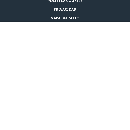
POLÍTICA COOKIES
PRIVACIDAD
MAPA DEL SITIO
AVISO LEGAL
COMPRAR ADAPTIL
CONTACTA CON NOSOTROS
© CEVA 2026
BOLIVIA