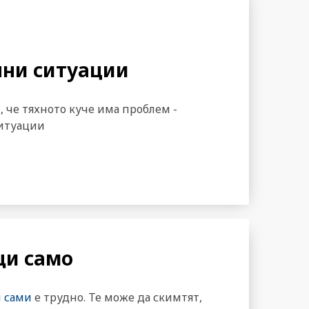
ВЪРВЕНЕ НА КАИШКА
СОЦИАЛИЗАЦИЯ
ни ситуации
, че тяхното куче има проблем -
ситуации
щи само
и сами
е трудно. Те може да скимтят,