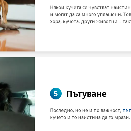
Някои кучета се чувстват наисти
и могат да са много уплашени. Тов
хора, кучета, други животни ... та
Пътуване
5
Последно, но не и по важност,
път
кучето и то наистина да го мрази.