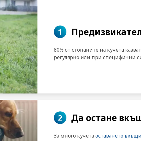
Предизвикател
1
80% от стопаните на кучета казват
регулярно или при специфични 
Да остане вкъ
2
За много кучета
оставането вкъщ