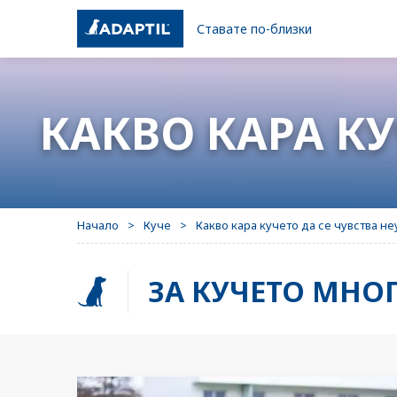
Ставате по-близки
ЗА НАШИТЕ ПРОДУКТИ
ТАЙНА ЗА ЩАСТИЕ
ГА
ИС
КАКВО КАРА КУ
АДАПТИЛ “успокояващи
КАКВО ЗНАЧИ КОГАТО КУЧЕТО
послания”
…?
Напомняне
КАКВО КАРА КУЧЕТО ДА СЕ
ЧУВСТВА НЕУДОБНО?
Начало
Куче
Какво кара кучето да се чувства н
Често задавани въпроси
ОСТ
АДА
ЗА КУЧЕТО МНО