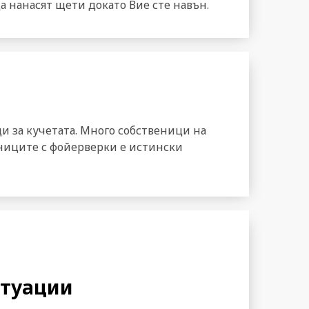
да нанасят щети докато Вие сте навън.
и за кучетата. Много собственици на
зниците с фойерверки е истински
итуации