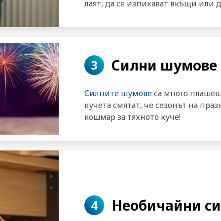
лаят, да се изпикават вкъщи или 
Силни шумове
3
Силните шумове
са много плашещ
кучета смятат, че сезонът на пра
кошмар за тяхното куче!
Необичайни с
4