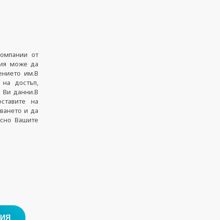
компании от
ция може да
ението им.В
 на достъп,
е Ви данни.В
ставите на
иването и да
осно Вашите
РИЯ