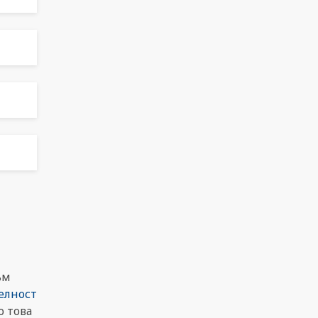
ъм
елност
 това