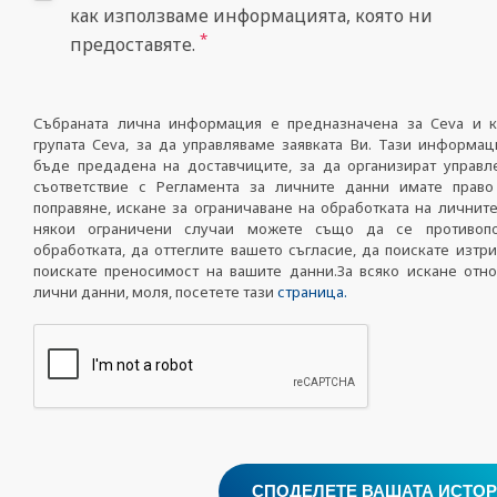
как използваме информацията, която ни
*
предоставяте.
Събраната лична информация е предназначена за Ceva и 
групата Ceva, за да управляваме заявката Ви. Тази информа
бъде предадена на доставчиците, за да организират управл
съответствие с Регламента за личните данни имате право
поправяне, искане за ограничаване на обработката на личнит
някои ограничени случаи можете също да се противопо
обработката, да оттеглите вашето съгласие, да поискате изтр
поискате преносимост на вашите данни.За всяко искане отн
лични данни, моля, посетете тази
страница.
СПОДЕЛЕТЕ ВАШАТА ИСТО