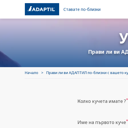
Ставате по-близки
ЗА НАШИТЕ ПРОДУКТИ
ТАЙНА ЗА ЩАСТИЕ
ГА
ИС
АДАПТИЛ “успокояващи
КАКВО ЗНАЧИ КОГАТО КУЧЕТО
Прави ли ви А
послания”
…?
Напомняне
КАКВО КАРА КУЧЕТО ДА СЕ
ЧУВСТВА НЕУДОБНО?
Начало
Прави ли ви АДАПТИЛ по-близки с вашето к
Често задавани въпроси
ОСТ
АДА
*
Колко кучета имате ?
*
Име на първото куче