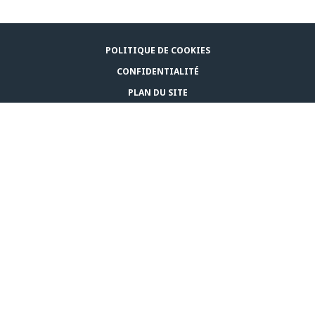
POLITIQUE DE COOKIES
CONFIDENTIALITÉ
PLAN DU SITE
MENTIONS LÉGALES
NOUS CONTACTER
© CEVA 2026
BELGIQUE (FR)