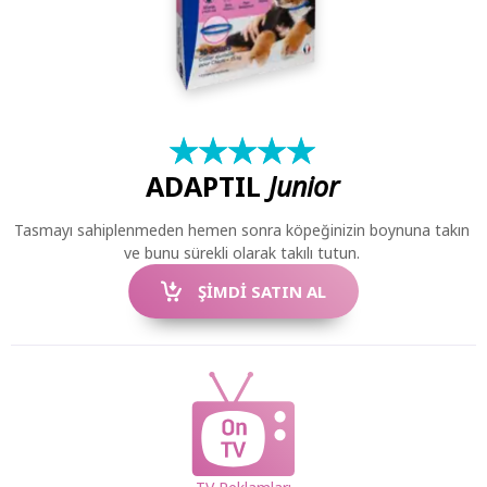
★
☆
★
☆
★
☆
★
☆
★
☆
ADAPTIL
Junior
Tasmayı sahiplenmeden hemen sonra köpeğinizin boynuna takın
ve bunu sürekli olarak takılı tutun.
ŞIMDI SATIN AL