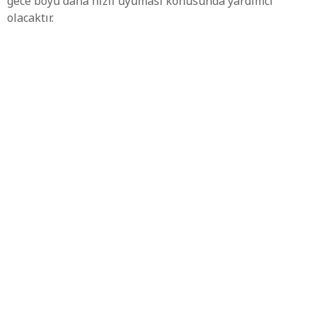
gece boyu daha hızlı uyuması konusunda yardımcı
olacaktır.