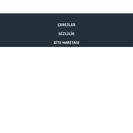
ÇEREZLER
GIZLILIK
SITE HARITASI
YASAL UYARI
ADAPTIL SATIN AL
BIZE ULAŞIN
© CEVA 2026
TURKEY