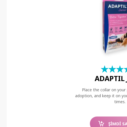
★
☆
★
☆
★
☆
ADAPTIL
Place the collar on your 
adoption, and keep it on you
times.
ŞIMDI S