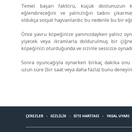
Temel başarı faktörü, küçük dostunuzun k
eğlendireceğini ve yalnızlığın tadını çıkarma
oldukça sosyal hayvanlardır, bu nedenle bu bir eğit
Önce yavru köpeğinize yanınızdayken yalnız oyna
yiyecek veya ikramlarla doldurulmuş bir çiğn
köpeğinizi oturduğunda ve sizinle sessizce oynadı
Sonra oyuncağıyla oynarken birkaç dakika onu 
uzun süre (bir saat veya daha fazla) bunu deneyin
ÇEREZLER
GIZLILIK
SITE HARITASI
YASAL UYARI