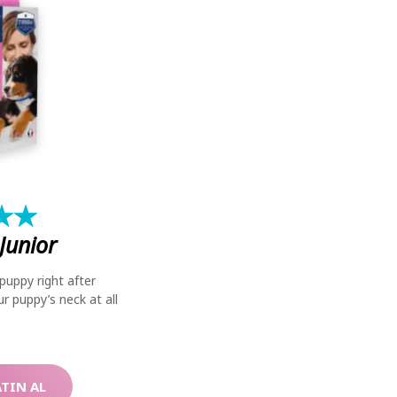
★
☆
★
☆
Junior
puppy right after
r puppy’s neck at all
ATIN AL