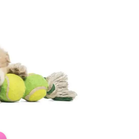
TASMA ILE YÜRÜYÜŞ
SOSYALLEŞME