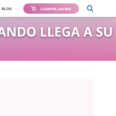
COMPRA AHORA
BLOG
ANDO LLEGA A SU
BUSCA
RTE TU
RECOMENDADO
AVALADO POR
ORIA
POR
PERROS DE
 Spray
DOS,
VETERINARIOS
TODO EL
OCIDOS
MUNDO