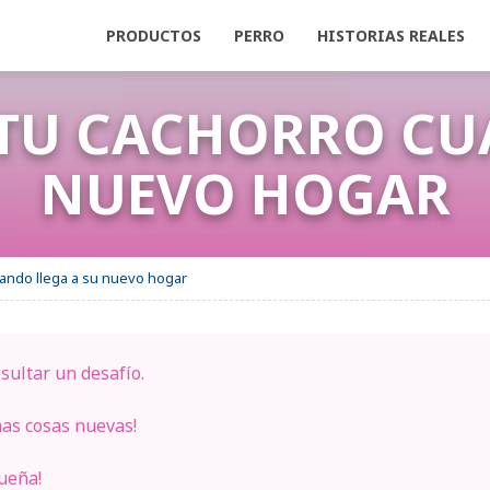
PRODUCTOS
PERRO
HISTORIAS REALES
 TU CACHORRO CU
APTIL PORTAFOLIO
IERO AYUDAR A MI PERRO CON
NUEVO HOGAR
uando llega a su nuevo hogar
VE LOS
COMPA
TESTIMONIALES
HIST
DARSE SOLO
TIL Difusor
RUIDOS FUERTES
ADAPTIL Collar
ADAPTIL Recambio
VIAJAR
ADAPTIL
MIE
EN CASA
DESCON
sultar un desafío.
has cosas nuevas!
ueña!