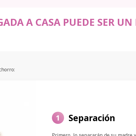
GADA A CASA PUEDE SER UN
chorro:
Separación
1
Primero, lo separarán de su madre 