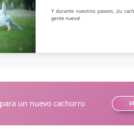
Y durante vuestros paseos, ¡tu cac
gente nueva!
 para un nuevo cachorro
V