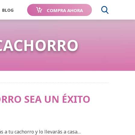
COMPRA AHORA
BLOG
BUSCA
 CACHORRO
RTE TU
RECOMENDADO
AVALADO POR
ORIA
POR
PERROS DE
 Spray
DOS,
VETERINARIOS
TODO EL
RRO SEA UN ÉXITO
OCIDOS
MUNDO
s a tu cachorro y lo llevarás a casa…