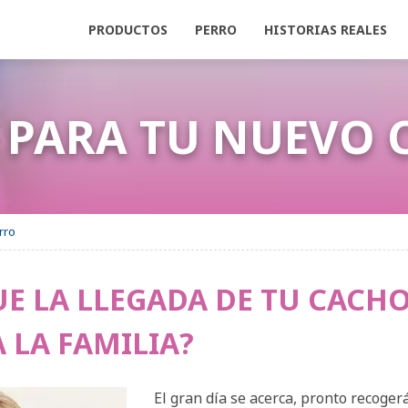
PRODUCTOS
PERRO
HISTORIAS REALES
APTIL PORTAFOLIO
IERO AYUDAR A MI PERRO CON
 PARA TU NUEVO
rro
VE LOS
COMPA
TESTIMONIALES
HIST
DARSE SOLO
TIL Difusor
RUIDOS FUERTES
ADAPTIL Collar
ADAPTIL Recambio
VIAJAR
ADAPTIL
MIE
E LA LLEGADA DE TU CACHO
EN CASA
DESCON
 LA FAMILIA?
El gran día se acerca, pronto recogerá