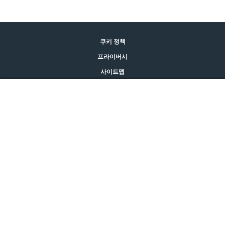
쿠키 정책
프라이버시
사이트맵
법적 고지
어뎁틸 구매하기
문의
© CEVA 2026
KOREA