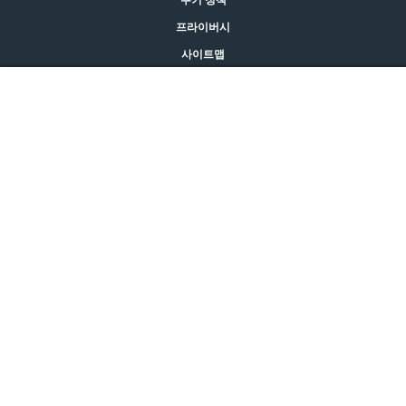
프라이버시
사이트맵
법적 고지
어뎁틸 구매하기
문의
© CEVA 2026
KOREA