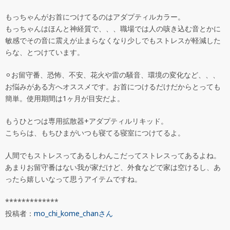
もっちゃんがお首につけてるのはアダプティルカラー。
もっちゃんはほんと神経質で、、、職場では人の咳き込む音とかに
敏感でその音に震えが止まらなくなり少しでもストレスが軽減した
らな、とつけています。
⚪︎お留守番、恐怖、不安、花火や雷の騒音、環境の変化など、、、
お悩みがある方へオススメです。お首につけるだけだからとっても
簡単。使用期間は1ヶ月が目安だよ。
もうひとつは専用拡散器+アダプティルリキッド。
こちらは、もちひまがいつも寝てる寝室につけてるよ。
人間でもストレスってあるしわんこだってストレスってあるよね。
検
あまりお留守番はない我が家だけど、外食などで家は空けるし、あ
索
ったら嬉しいなって思うアイテムですね。
*************
投稿者：
mo_chi_kome_chanさん