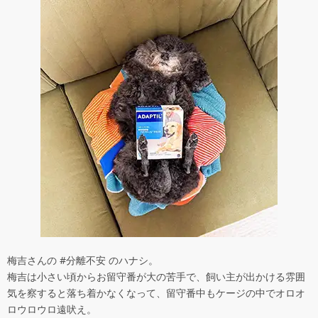
梅吉さんの #分離不安 のハナシ。
梅吉は小さい頃からお留守番が大の苦手で、飼い主が出かける雰囲
気を察すると落ち着かなくなって、留守番中もケージの中でオロオ
ロウロウロ遠吠え。