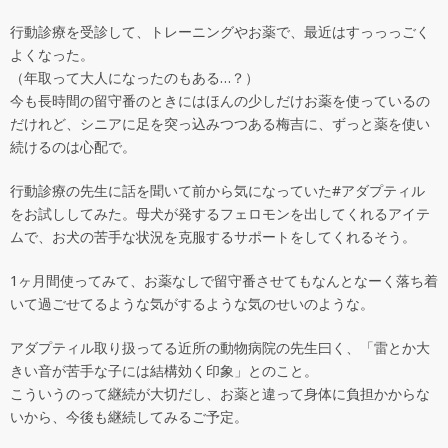
行動診療を受診して、トレーニングやお薬で、最近はすっっっごく
よくなった。
（年取って大人になったのもある…？）
今も長時間の留守番のときにはほんの少しだけお薬を使っているの
だけれど、シニアに足を突っ込みつつある梅吉に、ずっと薬を使い
続けるのは心配で。
行動診療の先生に話を聞いて前から気になっていた#アダプティル
をお試ししてみた。母犬が発するフェロモンを出してくれるアイテ
ムで、お犬の苦手な状況を克服するサポートをしてくれるそう。
1ヶ月間使ってみて、お薬なしで留守番させてもなんとなーく落ち着
いて過ごせてるような気がするような気のせいのような。
アダプティル取り扱ってる近所の動物病院の先生曰く、「雷とか大
きい音が苦手な子には結構効く印象」とのこと。
こういうのって継続が大切だし、お薬と違って身体に負担かからな
いから、今後も継続してみるご予定。