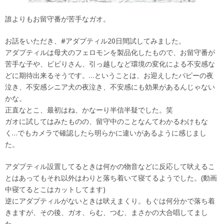
誰よりもお留守番が苦手なガオ。
お話をいただき、#アダプティル20日間試してみました。
アダプティルは母犬のフェロモンを製品化したもので、お留守番が
苦手な子や、ビビりさん、引っ越しなど環境の変化による不安感な
どに期待出来るそうです。…ということは、お迎えしたパピーの夜
泣き、不安感シニア犬の夜泣き、不安感にも効果があるんじゃない
かな。
正直なとこ、最初はね、かなーり半信半疑でした。笑
ガオに試してはみたものの、留守中のことなんてわかるわけもな
く…でもカメラで確認したら明らかに違いがあるように感じまし
た。
アダプティル設置してるときは何かの物音などに反応して吠えるこ
とはあってもそれ以外はわりと落ち着いて寝てるようでした。(動画
中寝てるとこはカットしてます)
逆にアダプティルがないときは吠えまくり。もぐは何分かで落ち着
きますが、その後、ガオ、らむ、つむ、まさかの大合唱してまし
た。