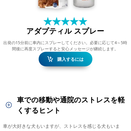
★
☆
★
☆
★
☆
★
☆
★
☆
アダプティル スプレー
出発の15分前に車内にスプレーしてください。必要に応じて4～5時
間後に再度スプレーすると安心メッセージが継続します。
購入するには
車での移動や通院のストレスを軽
検
索
くするヒント
車が大好きな犬もいますが、ストレスを感じる犬もいま