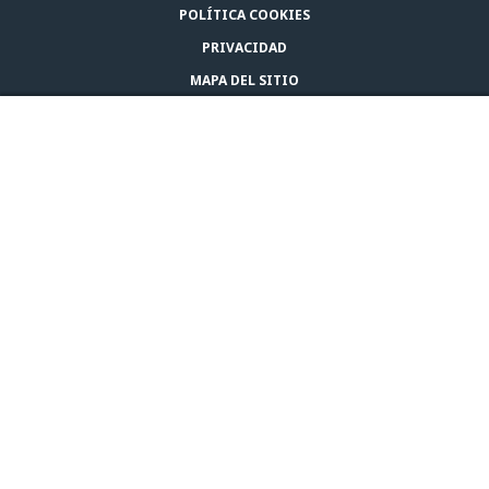
POLÍTICA COOKIES
PRIVACIDAD
MAPA DEL SITIO
AVISO LEGAL
COMPRAR ADAPTIL
CONTACTA CON NOSOTROS
© CEVA 2026
URUGUAY