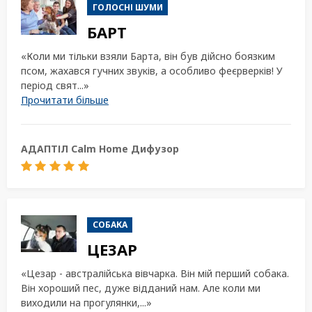
ГОЛОСНІ ШУМИ
БАРТ
«Коли ми тільки взяли Барта, він був дійсно боязким
ПОШУК
псом, жахався гучних звуків, а особливо феєрверків! У
період свят...»
Прочитати більше
АДАПТІЛ Calm Home Дифузор
СОБАКА
ЦЕЗАР
«Цезар - австралійська вівчарка. Він мій перший собака.
Він хороший пес, дуже відданий нам. Але коли ми
виходили на прогулянки,...»