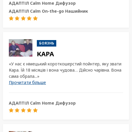
АДАПТІЛ Calm Home Дифузор
АДАПТІЛ Calm On-the-go Нашийник
БОЯЗНЬ
КАРА
«У нас є німецький короткошерстий пойнтер, яку звати
Кара. Їй 18 місяців і вона чудова… Дійсно чарівна. Вона
сама обрала...»
Прочитати більше
АДАПТІЛ Calm Home Дифузор