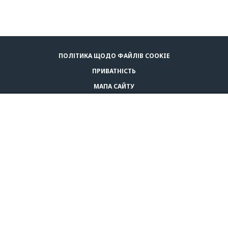
ПОЛІТИКА ЩОДО ФАЙЛІВ COOKIE
ПРИВАТНІСТЬ
МАПА САЙТУ
LEGAL NOTICE
ПРИДБАТИ АДАПТІЛ
ЗВ'ЯЗАТИСЬ З НАМИ
© CEVA 2026
UKRAINE