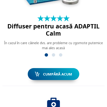
★
☆
★
☆
★
☆
★
☆
★
☆
Diffuser pentru acasă ADAPTIL
Calm
În cazul în care câinele dvs. are probleme cu zgomote puternice
mai ales acasă
CUMPĂRĂ ACUM
CAUTĂ