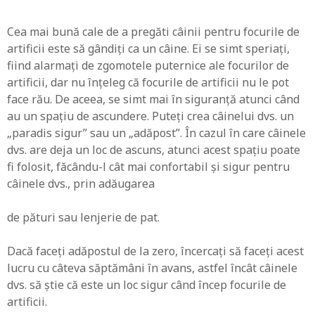
Cea mai bună cale de a pregăti câinii pentru focurile de
artificii este să gândiți ca un câine. Ei se simt speriați,
fiind alarmați de zgomotele puternice ale focurilor de
artificii, dar nu înțeleg că focurile de artificii nu le pot
face rău. De aceea, se simt mai în siguranță atunci când
au un spațiu de ascundere. Puteți crea câinelui dvs. un
„paradis sigur” sau un „adăpost”. În cazul în care câinele
dvs. are deja un loc de ascuns, atunci acest spațiu poate
fi folosit, făcându-l cât mai confortabil și sigur pentru
câinele dvs., prin adăugarea
de pături sau lenjerie de pat.
Dacă faceți adăpostul de la zero, încercați să faceți acest
lucru cu câteva săptămâni în avans, astfel încât câinele
dvs. să știe că este un loc sigur când încep focurile de
artificii.