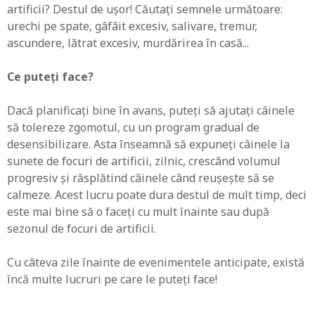
artificii? Destul de ușor! Căutați semnele următoare:
urechi pe spate, gâfâit excesiv, salivare, tremur,
ascundere, lătrat excesiv, murdărirea în casă...
Ce puteți face?
Dacă planificați bine în avans, puteți să ajutați câinele
să tolereze zgomotul, cu un program gradual de
desensibilizare. Asta înseamnă să expuneți câinele la
sunete de focuri de artificii, zilnic, crescând volumul
progresiv și răsplătind câinele când reușește să se
calmeze. Acest lucru poate dura destul de mult timp, deci
este mai bine să o faceți cu mult înainte sau după
sezonul de focuri de artificii.
Cu câteva zile înainte de evenimentele anticipate, există
încă multe lucruri pe care le puteți face!