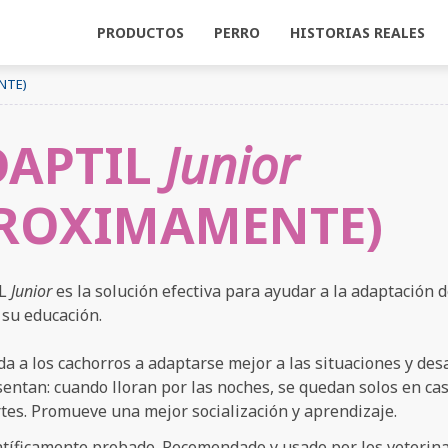
PRODUCTOS
PERRO
HISTORIAS REALES
NTE)
APTIL PORTAFOLIO
IERO AYUDAR A MI PERRO CON
DAPTIL
Junior
PROXIMAMENTE)
VE LOS
COMPA
TESTIMONIALES
HIST
IL
Junior
es la solución efectiva para ayudar a la adaptación d
DARSE SOLO
TIL Difusor
RUIDOS FUERTES
ADAPTIL Collar
ADAPTIL Recambio
VIAJAR
ADAPTIL
MIE
r su educación.
EN CASA
DESCON
a a los cachorros a adaptarse mejor a las situaciones y desa
entan: cuando lloran por las noches, se quedan solos en cas
tes. Promueve una mejor socialización y aprendizaje.
ntíficamente probado. Recomendado y usado por los veterina