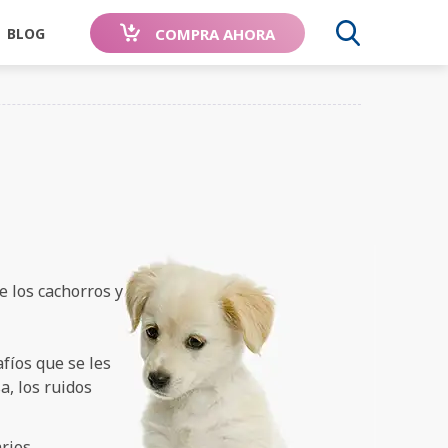
COMPRA AHORA
BLOG
BUSCA
RTE TU
RECOMENDADO
AVALADO POR
ORIA
POR
PERROS DE
e los cachorros y
 Spray
DOS,
VETERINARIOS
TODO EL
OCIDOS
MUNDO
fíos que se les
a, los ruidos
rios.