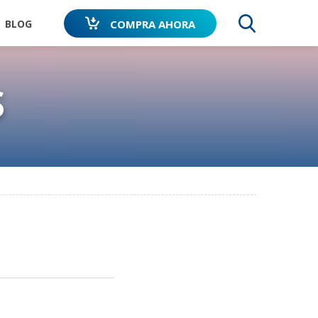
COMPRA AHORA
BLOG
BUSCA
S
RTE TU
RECOMENDADO
AVALADO POR
ORIA
POR
PERROS DE
 Spray
DOS,
VETERINARIOS
TODO EL
OCIDOS
MUNDO