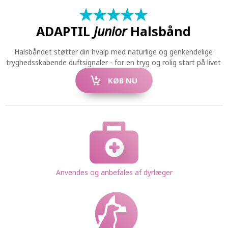
★
☆
★
☆
★
☆
★
☆
★
☆
ADAPTIL
Junior
Halsbånd
Halsbåndet støtter din hvalp med naturlige og genkendelige
tryghedsskabende duftsignaler - for en tryg og rolig start på livet
KØB NU
Anvendes og anbefales af dyrlæger