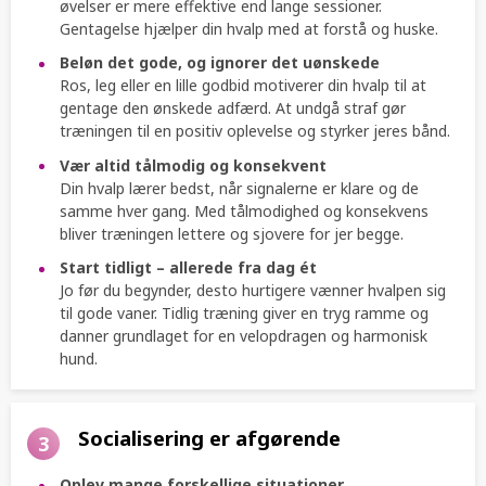
øvelser er mere effektive end lange sessioner.
Gentagelse hjælper din hvalp med at forstå og huske.
Beløn det gode, og ignorer det uønskede
Ros, leg eller en lille godbid motiverer din hvalp til at
gentage den ønskede adfærd. At undgå straf gør
træningen til en positiv oplevelse og styrker jeres bånd.
Vær altid tålmodig og konsekvent
Din hvalp lærer bedst, når signalerne er klare og de
samme hver gang. Med tålmodighed og konsekvens
bliver træningen lettere og sjovere for jer begge.
Start tidligt – allerede fra dag ét
Jo før du begynder, desto hurtigere vænner hvalpen sig
til gode vaner. Tidlig træning giver en tryg ramme og
danner grundlaget for en velopdragen og harmonisk
hund.
Socialisering er afgørende
3
Oplev mange forskellige situationer