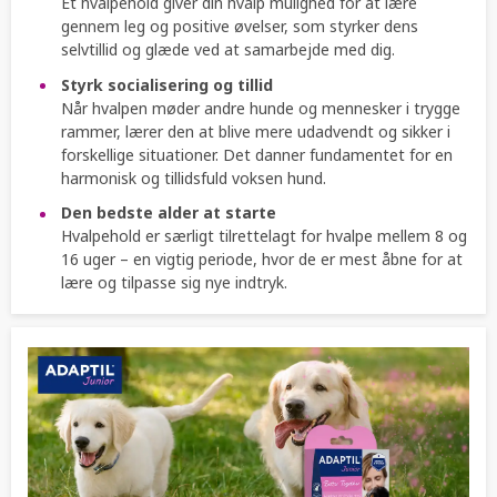
Et hvalpehold giver din hvalp mulighed for at lære
gennem leg og positive øvelser, som styrker dens
selvtillid og glæde ved at samarbejde med dig.
Styrk socialisering og tillid
Når hvalpen møder andre hunde og mennesker i trygge
rammer, lærer den at blive mere udadvendt og sikker i
forskellige situationer. Det danner fundamentet for en
harmonisk og tillidsfuld voksen hund.
Den bedste alder at starte
Hvalpehold er særligt tilrettelagt for hvalpe mellem 8 og
16 uger – en vigtig periode, hvor de er mest åbne for at
lære og tilpasse sig nye indtryk.