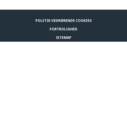
POLITIK VEDRØRENDE COOKIES
FORTROLIGHED
SITEMAP
LEGAL NOTICE
KØB ADAPTIL
KONTAKTFORMULAR
© CEVA 2026
DANMARK