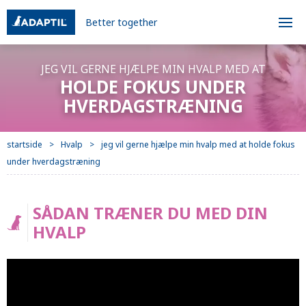
Better together
JEG VIL GERNE HJÆLPE MIN HVALP MED AT
HOLDE FOKUS UNDER
HVERDAGSTRÆNING
startside
Hvalp
jeg vil gerne hjælpe min hvalp med at holde fokus
under hverdagstræning
SÅDAN TRÆNER DU MED DIN
HVALP