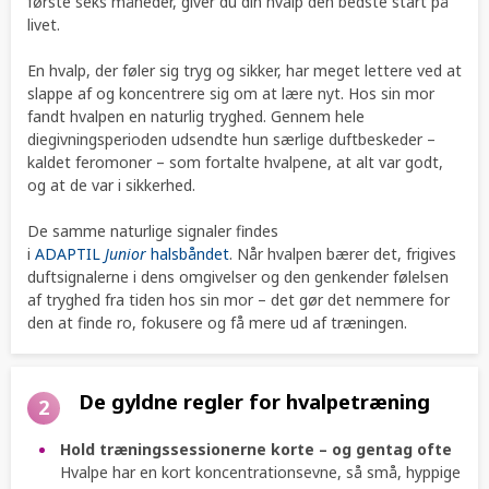
første seks måneder, giver du din hvalp den bedste start på
livet.
En hvalp, der føler sig tryg og sikker, har meget lettere ved at
slappe af og koncentrere sig om at lære nyt. Hos sin mor
fandt hvalpen en naturlig tryghed. Gennem hele
diegivningsperioden udsendte hun særlige duftbeskeder –
kaldet feromoner – som fortalte hvalpene, at alt var godt,
og at de var i sikkerhed.
De samme naturlige signaler findes
i
ADAPTIL
Junior
halsbåndet
. Når hvalpen bærer det, frigives
duftsignalerne i dens omgivelser og den genkender følelsen
af tryghed fra tiden hos sin mor – det gør det nemmere for
den at finde ro, fokusere og få mere ud af træningen.
De gyldne regler for hvalpetræning
2
Hold træningssessionerne korte – og gentag ofte
Hvalpe har en kort koncentrationsevne, så små, hyppige