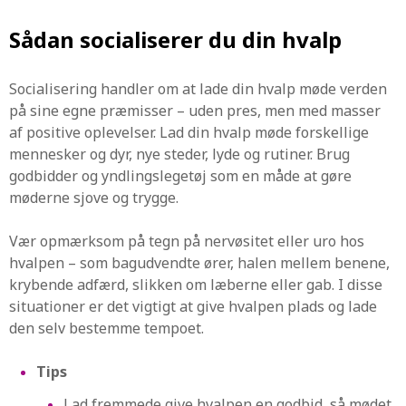
Sådan socialiserer du din hvalp
Socialisering handler om at lade din hvalp møde verden
på sine egne præmisser – uden pres, men med masser
af positive oplevelser. Lad din hvalp møde forskellige
mennesker og dyr, nye steder, lyde og rutiner. Brug
godbidder og yndlingslegetøj som en måde at gøre
møderne sjove og trygge.
Vær opmærksom på tegn på nervøsitet eller uro hos
hvalpen – som bagudvendte ører, halen mellem benene,
krybende adfærd, slikken om læberne eller gab. I disse
situationer er det vigtigt at give hvalpen plads og lade
den selv bestemme tempoet.
Tips
Lad fremmede give hvalpen en godbid, så mødet