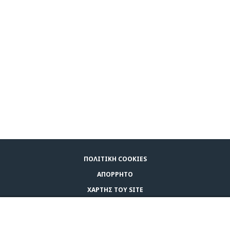
ΠΟΛΙΤΙΚΉ COOKIES
ΑΠΌΡΡΗΤΟ
ΧΆΡΤΗΣ ΤΟΥ SITE
ΌΡΟΙ ΧΡΉΣΗΣ
ΑΓΟΡΆΣΤΕ ADAPTIL
ΕΠΙΚΟΙΝΩΝΗΣΤΕ ΜΑΖΙ ΜΑΣ